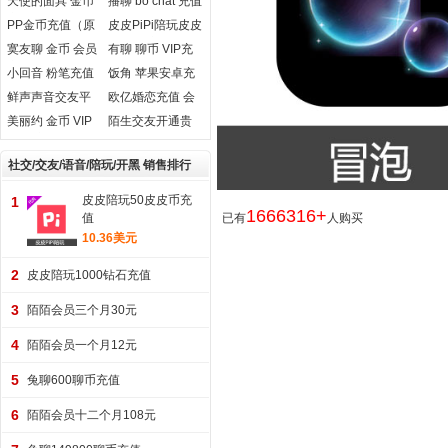
天使的面具 金币
播聊 bo chat 充值
充值
PP金币充值（原
皮皮PiPi陪玩皮皮
PP约玩）
币 钻石充值
寞友聊 金币 会员
有聊 聊币 VIP充
充值
值
小回音 粉笔充值
饭角 苹果安卓充
值
鲜声声音交友平
欧亿婚恋充值 会
台
员认证 VIP会员
美丽约 金币 VIP
陌生交友开通贵
love币
会员 充值
族
社交/交友/语音/陪玩/开黑 销售排行
皮皮陪玩50皮皮币充
1
1666316+
值
已有
人购买
10.36美元
2
皮皮陪玩1000钻石充值
3
陌陌会员三个月30元
4
陌陌会员一个月12元
5
兔聊600聊币充值
6
陌陌会员十二个月108元