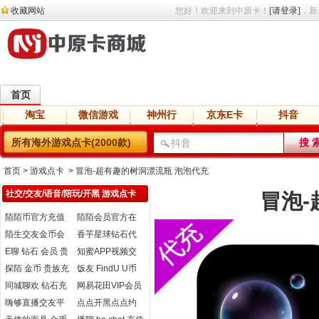
收藏网站
您好！欢迎来到中原卡！
[请登录]
，新
首页
淘宝
微信游戏
神州行
京东E卡
抖音
直播
交友
语音
网盘
小说
所有海外游戏点卡(2000款)
首页
> 游戏点卡 > 冒泡-超有趣的树洞漂流瓶 泡泡代充
社交/交友/语音/陪玩/开黑 游戏点卡
冒泡-
陌陌币官方充值
陌陌会员官方在
（immomo.com）
线直充 陌陌会员
陌生交友金币会
香芋星球钻石代
员开通
充
E聊 钻石 会员 贵
知蜜APP视频交
族充值
友代充
探陌 金币 贵族充
饭友 FindU U币
值
充值
同城聊欢 钻石充
网易花田VIP会员
值
嗨够直播交友平
点点开黑点点约
台充值
玩钻石充值