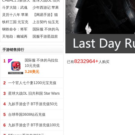
CABAL1.5新惊天
星球大战OL 旧共
值
动地泯灭纪元区
和国 Star Wars
斗罗大陆：武魂
少年西游记 苹果
2.25亿游戏币金
The Old SWTOR
觉醒 苹果安卓充
安卓元宝充值
灵历十八年 苹果
【网易手游】猫
币
值
安卓充值
和老鼠充值
铁杆三国 元宝充
上古契约 仙玉充
值
值
钢铁命令：将军
国际服 不休的乌
的荣耀3 苹果安卓
拉拉 珍珠充值
天地劫：幽城再
国服手游星战前
充值
临 苹果安卓充值
夜无烬星河舰船
无尽isk EVE星币
手游销售排行
国际服 不休的乌拉拉
8232964+
1
已有
人购买
10元充值
3.28美元
2
一个官人七个妻1200元宝充值
3
星球大战OL 旧共和国 Star Wars
The Old 2400 Cartel Coins
4
九妖手游盒子 BT手游充值50元
5
台球帝国3608钻石充值
6
九妖手游盒子 BT手游充值100元