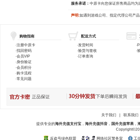
服务承诺：
中原卡向您保证所售商品均为
声明:
如遇到游戏公司、指定代理公司产品
购物指南
配送方式
·
注册中原卡
·
发货时间
·
P
·
找回密码
·
验货与签收
·
验
·
会员VIP
·
订单查询
·
身份验证
·
会员积分
·
购卡流程
·
常见问题
关于我们
|
联系我们
提供专业的
海外充值支付宝
，
海外充值抖音
，
国外充值苹果
，
Copyright
反盗号绿色联盟
网络社区警务室
工