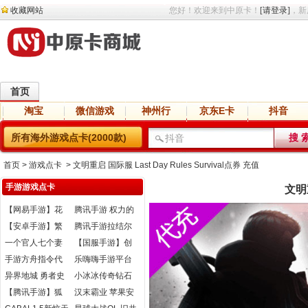
收藏网站
您好！欢迎来到中原卡！
[请登录]
，新
首页
淘宝
微信游戏
神州行
京东E卡
抖音
直播
交友
语音
网盘
小说
所有海外游戏点卡(2000款)
首页
> 游戏点卡 > 文明重启 国际服 Last Day Rules Survival点券 充值
手游游戏点卡
文明重
【网易手游】花
腾讯手游 权力的
与剑代充
游戏 凛冬将至
【安卓手游】繁
腾讯手游拉结尔
体版帝王三国黄
代充
一个官人七个妻
【国服手游】创
金充值
元宝充值
造与魔法充值
手游方舟指令代
乐嗨嗨手游平台
充
异界地城 勇者史
小冰冰传奇钻石
诗 虹钻充值
充值 安卓苹果
【腾讯手游】狐
汉末霸业 苹果安
妖小红娘灵玉充
卓充值