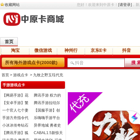
收藏网站
您好！欢迎来到中原卡！
[请登录]
，新
首页
淘宝
微信游戏
神州行
京东E卡
抖音
直播
交友
语音
网盘
小说
所有海外游戏点卡(2000款)
首页
> 游戏点卡 > 九牧之野玉珏代充
手游游戏点卡
【网易手游】花
腾讯手游 权力的
与剑代充
游戏 凛冬将至
【安卓手游】繁
腾讯手游拉结尔
体版帝王三国黄
代充
一个官人七个妻
【国服手游】创
金充值
元宝充值
造与魔法充值
手游方舟指令代
乐嗨嗨手游平台
充
小冰冰传奇钻石
异界地城 勇者史
充值 安卓苹果
诗 虹钻充值
【腾讯手游】狐
CABAL1.5新惊天
妖小红娘灵玉充
动地泯灭纪元区