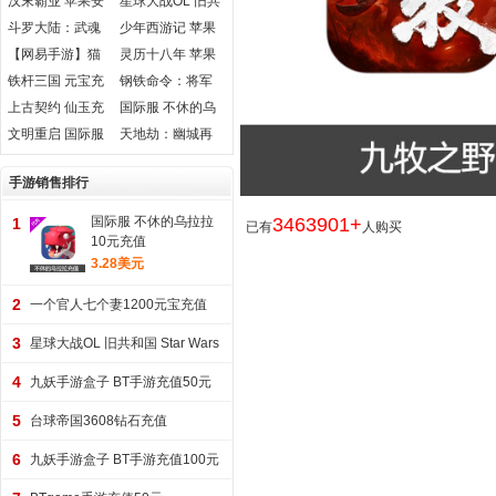
汉末霸业 苹果安
星球大战OL 旧共
值
2.25亿游戏币金
卓充值
和国 Star Wars
斗罗大陆：武魂
少年西游记 苹果
币
The Old SWTOR
觉醒 苹果安卓充
安卓元宝充值
【网易手游】猫
灵历十八年 苹果
值
和老鼠充值
安卓充值
铁杆三国 元宝充
钢铁命令：将军
值
的荣耀3 苹果安卓
上古契约 仙玉充
国际服 不休的乌
充值
值
拉拉 珍珠充值
文明重启 国际服
天地劫：幽城再
Last Day Rules
临 苹果安卓充值
Survival点券 充值
手游销售排行
国际服 不休的乌拉拉
3463901+
1
已有
人购买
10元充值
3.28美元
2
一个官人七个妻1200元宝充值
3
星球大战OL 旧共和国 Star Wars
The Old 2400 Cartel Coins
4
九妖手游盒子 BT手游充值50元
5
台球帝国3608钻石充值
6
九妖手游盒子 BT手游充值100元