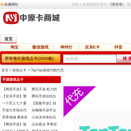
收藏网站
您好！欢迎来到中原卡！
[请登录]
，新
首页
淘宝
微信游戏
神州行
京东E卡
抖音
直播
交友
语音
网盘
小说
所有海外游戏点卡(2000款)
首页
> 游戏点卡 > TapTap游戏代购代充
手游游戏点卡
【网易手游】花
腾讯手游 权力的
与剑代充
游戏 凛冬将至
【安卓手游】繁
腾讯手游拉结尔
体版帝王三国黄
代充
一个官人七个妻
【国服手游】创
金充值
元宝充值
造与魔法充值
手游方舟指令代
乐嗨嗨手游平台
充
异界地城 勇者史
小冰冰传奇钻石
诗 虹钻充值
充值 安卓苹果
【腾讯手游】狐
汉末霸业 苹果安
妖小红娘灵玉充
卓充值