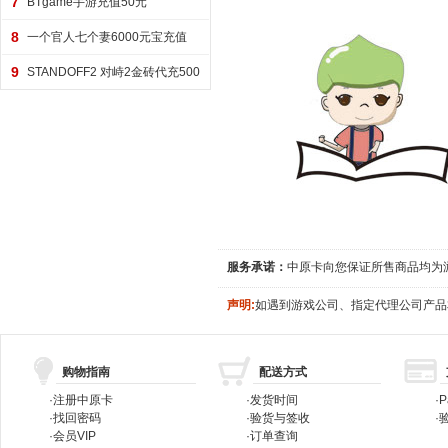
7
BTgame手游充值50元
8
一个官人七个妻6000元宝充值
9
STANDOFF2 对峙2金砖代充500
金砖
服务承诺：
中原卡向您保证所售商品均为
声明:
如遇到游戏公司、指定代理公司产品
购物指南
配送方式
·
注册中原卡
·
发货时间
·
P
·
找回密码
·
验货与签收
·
验
·
会员VIP
·
订单查询