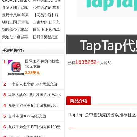
CABAL1.5新惊天
星球大战OL 旧共
值
动地泯灭纪元区
和国 Star Wars
斗罗大陆：武魂
少年西游记 苹果
2.25亿游戏币金
The Old SWTOR
觉醒 苹果安卓充
安卓元宝充值
灵历十八年 苹果
【网易手游】猫
币
值
安卓充值
和老鼠充值
铁杆三国 元宝充
上古契约 仙玉充
值
值
钢铁命令：将军
国际服 不休的乌
的荣耀3 苹果安卓
拉拉 珍珠充值
天地劫：幽城再
国服手游星战前
充值
临 苹果安卓充值
夜无烬星河舰船
无尽isk EVE星币
手游销售排行
国际服 不休的乌拉拉
1635252+
1
已有
人购买
10元充值
3.28美元
2
一个官人七个妻1200元宝充值
3
星球大战OL 旧共和国 Star Wars
商品介绍
The Old 2400 Cartel Coins
4
九妖手游盒子 BT手游充值50元
TapTap 是中国领先的游戏推荐社
5
台球帝国3608钻石充值
6
九妖手游盒子 BT手游充值100元