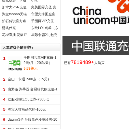
搜狐畅游一卡通
小米
幻想神域元气点
(Xiaomi.com)游
加拿大PSN充值
完美国际充值 完
在线直充
戏米币官方充值
卡
美游戏
淘宝taobao天猫
守望先锋国服官
支付宝游戏代购
方代充
炉石传说官方点
千图网VIP充值
卡
游戏代充
东欧LOL点券（东
北欧）
花椒直播 花椒豆
星际争霸2礼包充
官方充值
值
大陆游戏卡销售排行
千图网共享VIP充值-1
1
7819489+
9元/月（20次/天）
已有
人购买
5.53美元
2
金山一卡通1500点（15元）
3
魔游游 淘手游 交易猫代购充值-1
00元
4
欧服-东欧LOL点券-7305点
5
淘宝天猫商品代购-100元
6
daum点卡 台服黑色沙漠珍珠-10
00艾币