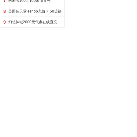
7
米米卡100元100米币直充
8
英国任天堂 eshop充值卡 50英镑
9
幻想神域2000元气点在线直充