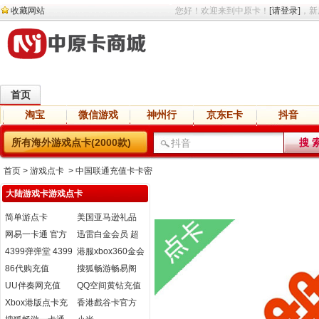
收藏网站
您好！欢迎来到中原卡！
[请登录]
，新
首页
淘宝
微信游戏
神州行
京东E卡
抖音
直播
交友
语音
网盘
小说
所有海外游戏点卡(2000款)
首页
> 游戏点卡 > 中国联通充值卡卡密
大陆游戏卡游戏点卡
简单游点卡
美国亚马逊礼品
卡
网易一卡通 官方
迅雷白金会员 超
直充
级会员开通
4399弹弹堂 4399
港服xbox360金会
弹弹堂3点券 自动
员 XBOXlive金会
86代购充值
搜狐畅游畅易阁
充值
员官方充值卡
官网充值
UU伴奏网充值
QQ空间黄钻充值
Xbox港版点卡充
香港戲谷卡官方
值
卡充值