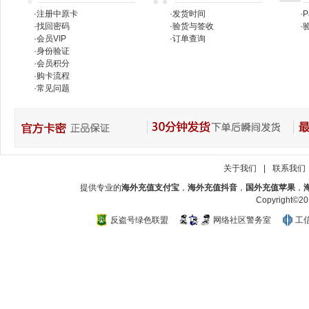
·
注册中原卡
·
发货时间
·
P
·
找回密码
·
验货与签收
·
验
·
会员VIP
·
订单查询
·
身份验证
·
会员积分
·
购卡流程
·
常见问题
关于我们
|
联系我们
提供专业的
海外充值支付宝
，
海外充值抖音
，
国外充值苹果
，
Copyright
反盗号绿色联盟
网络社区警务室
工