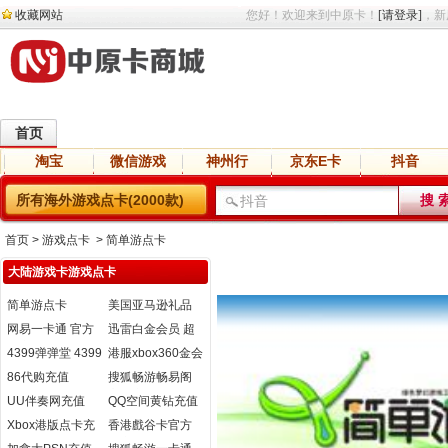
收藏网站
您好！欢迎来到中原卡！
[请登录]
，新
首页
淘宝
微信游戏
神州行
京东E卡
抖音
直播
交友
语音
网盘
小说
所有海外游戏点卡(2000款)
首页
> 游戏点卡 > 简单游点卡
大陆游戏卡游戏点卡
简单游点卡
美国亚马逊礼品
卡
网易一卡通 官方
迅雷白金会员 超
直充
级会员开通
4399弹弹堂 4399
港服xbox360金会
弹弹堂3点券 自动
员 XBOXlive金会
86代购充值
搜狐畅游畅易阁
充值
员官方充值卡
官网充值
UU伴奏网充值
QQ空间黄钻充值
Xbox港版点卡充
香港戲谷卡官方
值
卡充值