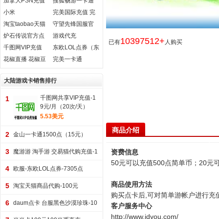
加拿大PSN充值
搜狐畅游一卡通
卡
幻想神域元气点
小米
完美国际充值 完
在线直充
(Xiaomi.com)游
美游戏
淘宝taobao天猫
守望先锋国服官
戏米币官方充值
支付宝游戏代购
方代充
炉石传说官方点
游戏代充
10397512+
已有
人购买
卡
千图网VIP充值
东欧LOL点券（东
北欧）
花椒直播 花椒豆
完美一卡通
官方充值
大陆游戏卡销售排行
千图网共享VIP充值-1
1
9元/月（20次/天）
5.53美元
商品介绍
2
金山一卡通1500点（15元）
3
魔游游 淘手游 交易猫代购充值-1
资费信息
00元
50元可以充值500点简单币；20元
4
欧服-东欧LOL点券-7305点
商品使用方法
5
淘宝天猫商品代购-100元
购买点卡后,可对简单游帐户进行充
6
daum点卡 台服黑色沙漠珍珠-10
客户服务中心
00艾币
http://www.jdyou.com/