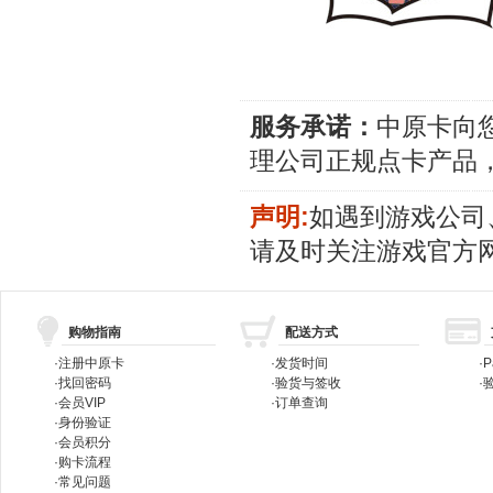
服务承诺：
中原卡向
理公司正规点卡产品
声明:
如遇到游戏公司
请及时关注游戏官方
购物指南
配送方式
·
注册中原卡
·
发货时间
·
P
·
找回密码
·
验货与签收
·
验
·
会员VIP
·
订单查询
·
身份验证
·
会员积分
·
购卡流程
·
常见问题