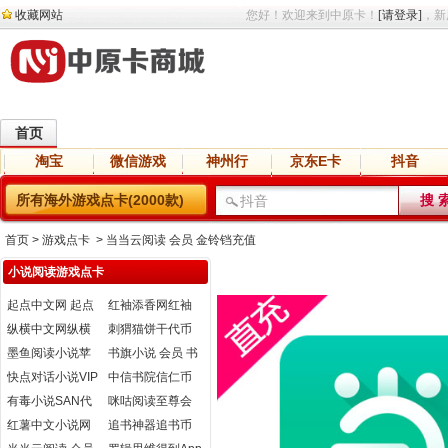
收藏网站
您好！欢迎来到中原卡！
[请登录]
，新
首页
淘宝
微信游戏
神州行
京东E卡
抖音
直播
交友
语音
网盘
小说
所有海外游戏点卡(2000款)
首页
> 游戏点卡 > 当当云阅读 会员 金铃铛充值
小说阅读游戏点卡
起点中文网 起点
红袖添香网红袖
币直充
币直充
纵横中文网纵横
刺猬猫饼干代币
币充值
充值
墨鱼阅读小说苹
书旗小说 会员 书
果版本会员开通
豆充值
快点对话小说VIP
中信书院信仁币
会员
充值
有毒小说SAN代
咪咕阅读至尊会
充
员
红薯中文小说网
追书神器追书币
充值