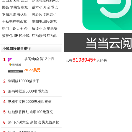
当当云阅读 会员
罗辑思维得到App
金铃铛充值
充值兑换码
懒饭 苹果安卓充
话本小说 金币 会
值
员充值
罗辑思维 每天听
黑岩阅读黑岩小
本书VIP卡
说网岩币官方在
千秋书在书币充
掌阅书城阅饼充
线充值
值卡
值
热门小说大全 余
疯读小说 苹果安
额 会员充值
卓充值
菠萝包 SF 轻小说
红袖读书 红袖币
安卓苹果代充
充值
小说阅读销售排行
掌阅vip会员12个月
8198945+
1
已有
人购买
20.22美元
2
刺猬猫10000猫饼干
3
追书神器追5000书币充值
4
纵横中文网5000纵横币充值
5
红袖添香网红袖币100元直充
6
热门小说大全 余额 会员充值余额
49元（安卓）