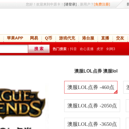
您好！欢迎来到中原卡！
[请登录]
，新用户？
[免费注册]
苹果APP
网易
Q币
游戏代充
港台服
直播
交友
热门搜索：
抖音
欢心直播
虎牙
剑网3
澳服LOL点券 澳服lol
澳服LOL点券 -460点
澳服LOL点券 -2050点
澳服LOL点券 -3650点