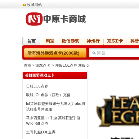
收藏网站
淘宝
微信游戏
神州行
京东E卡
抖音
首页
所有海外游戏点卡(2000款)
首页
> 游戏点卡 > 澳服LOL点券 澳服lol
英雄联盟游戏点卡
日服LOL点券
欧服LOL点券（西欧）充值
lol英雄联盟美服账号无限火力pbe测
试服账号体验服
马来西亚服 lol手游 英雄联盟手游
Wild Rift 点券
土耳其服LOL点券