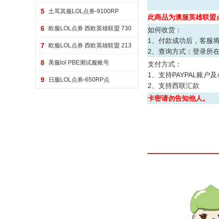
0 点券代充
5
土耳其服LOL点券-9100RP
此商品为澳服英雄联盟
6
欧服LOL点券 西欧英雄联盟 730
如何收货：
5 点券代充
1、付款成功后，客服
7
欧服LOL点券 西欧英雄联盟 213
2、查询方式：登录所
00 点券代充
8
美服lol PBE测试服账号
支付方式：
1、支持PAYPAL账户及各种
9
日服LOL点券-650RP点
2、支持西联汇款
卡密请勿告知他人。