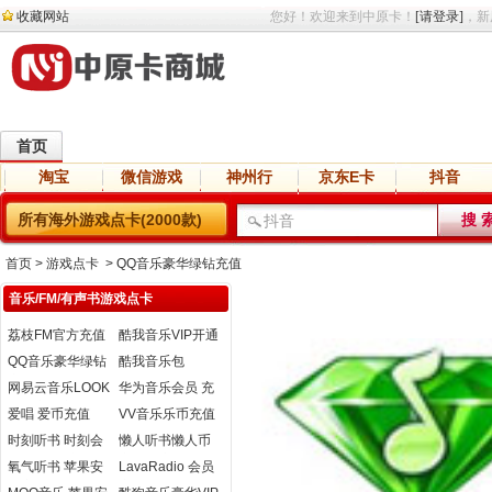
收藏网站
您好！欢迎来到中原卡！
[请登录]
，新
首页
淘宝
微信游戏
神州行
京东E卡
抖音
直播
交友
语音
网盘
小说
所有海外游戏点卡(2000款)
首页
> 游戏点卡 > QQ音乐豪华绿钻充值
音乐/FM/有声书游戏点卡
荔枝FM官方充值
酷我音乐VIP开通
QQ音乐豪华绿钻
酷我音乐包
充值
网易云音乐LOOK
华为音乐会员 充
直播音符充值
值
爱唱 爱币充值
VV音乐乐币充值
时刻听书 时刻会
懒人听书懒人币
员 听书券 充值
充值（注意填写
氧气听书 苹果安
LavaRadio 会员
IOS/安卓）
卓充值
充值