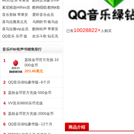
MOO音乐 苹果安
酷狗音乐豪华VIP
卓充值
官方在线直充
索尼精选HiRes音
酷狗唱唱 酷狗k歌
乐 会员 专辑 购买
唱币代充
音乐剪辑 苹果安
爱听音乐会员
卓充值
喜马拉雅喜点充
乌鸦听书 银乌会
值
员 听书券充值
喜马拉雅vip会员
酷狗铃声 苹果安
10028822+
已有
人购买
官方充值
卓充值
QQ音乐 乐币 饭
欢乐斗歌 钻石充
票 充值
值
音乐/FM/有声书销售排行
荔枝金币官方充值-10
1
000金币
203.46美元
2
QQ音乐绿钻豪华版--6个月
3
荔枝金币官方充值-500金币
4
VV音乐9800乐币充值
5
荔枝金币官方充值-2000金币
6
QQ音乐绿钻豪华版--12个月
商品介绍