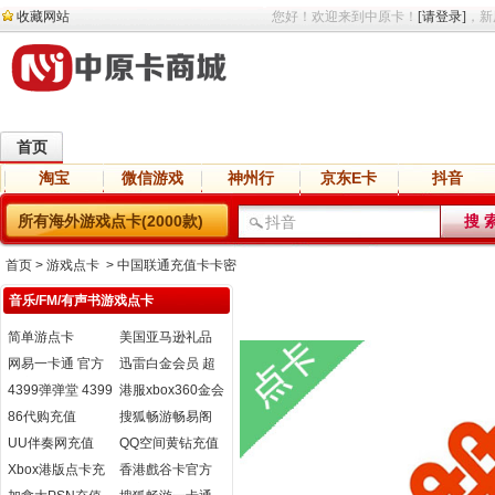
收藏网站
您好！欢迎来到中原卡！
[请登录]
，新
首页
淘宝
微信游戏
神州行
京东E卡
抖音
直播
交友
语音
网盘
小说
所有海外游戏点卡(2000款)
首页
> 游戏点卡 > 中国联通充值卡卡密
音乐/FM/有声书游戏点卡
简单游点卡
美国亚马逊礼品
卡
网易一卡通 官方
迅雷白金会员 超
直充
级会员开通
4399弹弹堂 4399
港服xbox360金会
弹弹堂3点券 自动
员 XBOXlive金会
86代购充值
搜狐畅游畅易阁
充值
员官方充值卡
官网充值
UU伴奏网充值
QQ空间黄钻充值
Xbox港版点卡充
香港戲谷卡官方
值
卡充值