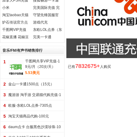
加拿大PSN充值
搜狐畅游一卡通
卡
幻想神域元气点
小米
完美国际充值 完
在线直充
(Xiaomi.com)游
美游戏
淘宝taobao天猫
守望先锋国服官
戏米币官方充值
支付宝游戏代购
方代充
炉石传说官方点
游戏代充
卡
千图网VIP充值
东欧LOL点券（东
北欧）
花椒直播 花椒豆
完美一卡通
官方充值
音乐/FM/有声书销售排行
千图网共享VIP充值-1
1
7832675+
9元/月（20次/天）
已有
人购买
5.53美元
2
金山一卡通1500点（15元）
3
魔游游 淘手游 交易猫代购充值-1
00元
4
欧服-东欧LOL点券-7305点
5
淘宝天猫商品代购-100元
6
daum点卡 台服黑色沙漠珍珠-10
00艾币