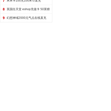
7
米米卡100元100米币直充
8
英国任天堂 eshop充值卡 50英镑
9
幻想神域2000元气点在线直充