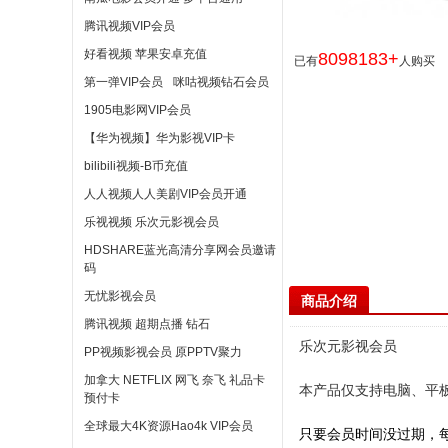
腾讯视频VIP会员
好看视频 苹果安卓充值
8098183+
已有
人购买
第一弹VIP会员
咪咕视频钻石会员
1905电影网VIP会员
【华为视频】华为影视VIP卡
bilibili视频-B币充值
人人视频人人美剧VIP会员开通
乐视视频 乐次元影视会员
HDSHARE蓝光高清分享网会员邀请
码
无忧影视会员
商品介绍
腾讯视频 超期点播 钻石
乐次元影视会员
PP视频影视会员 原PPTV聚力
加拿大 NETFLIX 网飞 奈飞 礼品卡
本产品仅支持电脑、平
预付卡
全球最大4K资源Hao4k VIP会员
只要会员时间没过期，