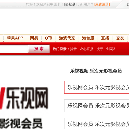
您好！欢迎来到中原卡！
[请登录]
，新用户？
[免费注册]
苹果APP
网易
Q币
游戏代充
港台服
直播
交友
热门搜索：
抖音
欢心直播
虎牙
剑网3
乐视视频 乐次元影视会员
乐视网会员 乐次元影视会员
乐视网会员 乐次元影视会员
乐视网会员 乐次元影视会员