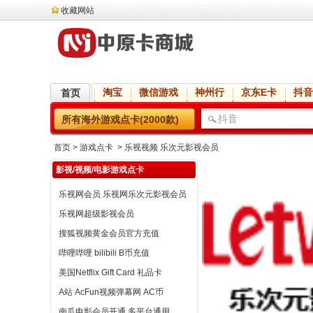
收藏网站
淘宝
微信游戏
神州行
京东E卡
抖音
首页
所有海外游戏点卡(2000款)
首页
> 游戏点卡 > 乐视视频 乐次元影视会员
影视/视频/电影游戏点卡
乐视网会员 乐视网乐次元影视会员
乐视网超级影视会员
搜狐视频黄金会员官方充值
哔哩哔哩 bilibili B币充值
美国Netflix Gift Card 礼品卡
A站 AcFun视频弹幕网 AC币
南瓜电影会员开通 多平台通用