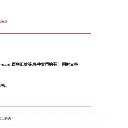
ex/
Mastercard,西联汇款等,多种货币购买； 同时支持
卡密。
放心购买！