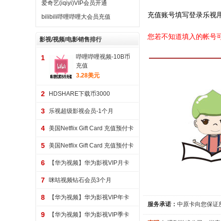
爱奇艺(iqiyi)VIP会员开通
充值账号填写登录乐视
bilibili哔哩哔哩大会员充值
您若不知道填入的帐号可进入此网
影视/视频/电影销售排行
哔哩哔哩视频-10B币
1
充值
3.28美元
2
HDSHARE下载币3000
3
乐视超级影视会员-1个月
4
美国Netflix Gift Card 充值预付卡
60美金
5
美国Netflix Gift Card 充值预付卡
25美金
6
【华为视频】华为影视VIP月卡
7
咪咕视频钻石会员3个月
8
【华为视频】华为影视VIP年卡
服务承诺：
中原卡向您保证
9
【华为视频】华为影视VIP季卡